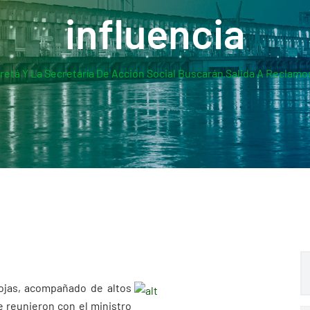
influencia
retá Y La Secretaría De Acción Social Buscarán Salida A Reclamos
Rojas, acompañado de altos
se reunieron con el ministro