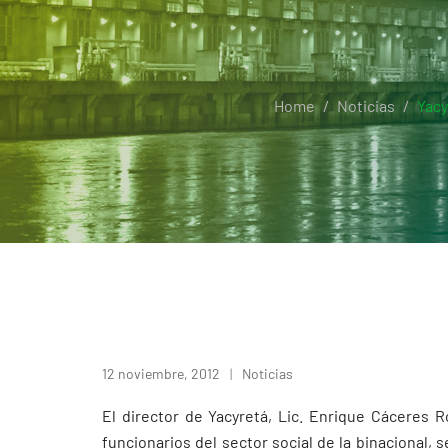
Home
Noticias
Yacy
12 noviembre, 2012
Noticias
El director de Yacyretá, Lic. Enrique Cáceres 
funcionarios del sector social de la binacional, 