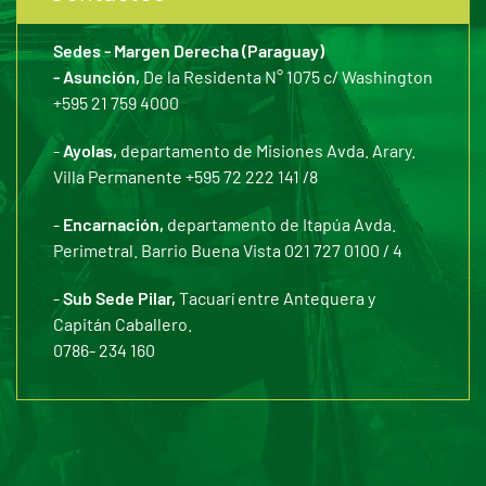
Sedes - Margen Derecha (Paraguay)
- Asunción,
De la Residenta N° 1075 c/ Washington
+595 21 759 4000
-
Ayolas,
departamento de Misiones Avda. Arary.
Villa Permanente +595 72 222 141 /8
-
Encarnación,
departamento de Itapúa Avda.
Perimetral. Barrio Buena Vista 021 727 0100 / 4
-
Sub Sede Pilar,
Tacuarí entre Antequera y
Capitán Caballero.
0786- 234 160