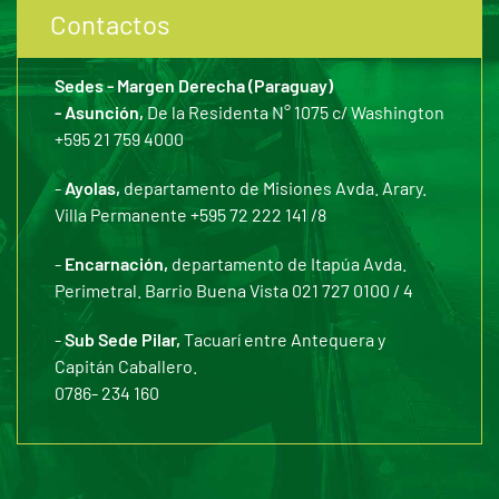
Contactos
Sedes - Margen Derecha (Paraguay)
- Asunción,
De la Residenta N° 1075 c/ Washington
+595 21 759 4000
-
Ayolas,
departamento de Misiones Avda. Arary.
Villa Permanente +595 72 222 141 /8
-
Encarnación,
departamento de Itapúa Avda.
Perimetral. Barrio Buena Vista 021 727 0100 / 4
-
Sub Sede Pilar,
Tacuarí entre Antequera y
Capitán Caballero.
0786- 234 160