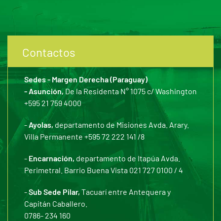
Contactos
Sedes - Margen Derecha (Paraguay)
- Asunción,
De la Residenta N° 1075 c/ Washington
+595 21 759 4000
-
Ayolas,
departamento de Misiones Avda. Arary.
Villa Permanente +595 72 222 141 /8
-
Encarnación,
departamento de Itapúa Avda.
Perimetral. Barrio Buena Vista 021 727 0100 / 4
-
Sub Sede Pilar,
Tacuarí entre Antequera y
Capitán Caballero.
0786- 234 160