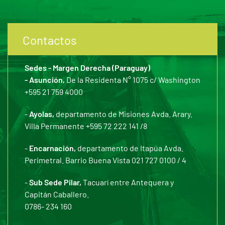
Contactos
Sedes - Margen Derecha (Paraguay)
- Asunción,
De la Residenta N° 1075 c/ Washington
+595 21 759 4000
-
Ayolas,
departamento de Misiones Avda. Arary.
Villa Permanente +595 72 222 141 /8
-
Encarnación,
departamento de Itapúa Avda.
Perimetral. Barrio Buena Vista 021 727 0100 / 4
-
Sub Sede Pilar,
Tacuarí entre Antequera y
Capitán Caballero.
0786- 234 160