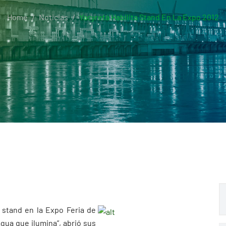
Home
Noticias
Yacyretá Habilita Stand En La Expo 2012
u stand en la Expo Feria de
gua que ilumina”, abrió sus