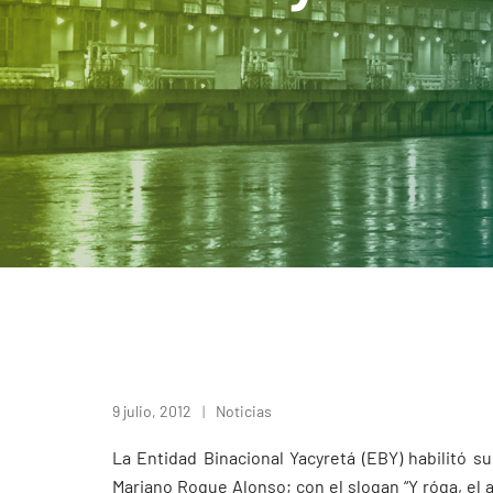
9 julio, 2012
Noticias
La Entidad Binacional Yacyretá (EBY) habilitó s
Mariano Roque Alonso; con el slogan “Y róga, el a