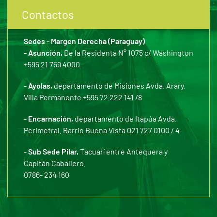
Contactos
Sedes - Margen Derecha (Paraguay)
- Asunción,
De la Residenta N° 1075 c/ Washington
+595 21 759 4000
-
Ayolas,
departamento de Misiones Avda. Arary.
Villa Permanente +595 72 222 141 /8
-
Encarnación,
departamento de Itapúa Avda.
Perimetral. Barrio Buena Vista 021 727 0100 / 4
-
Sub Sede Pilar,
Tacuarí entre Antequera y
Capitán Caballero.
0786- 234 160