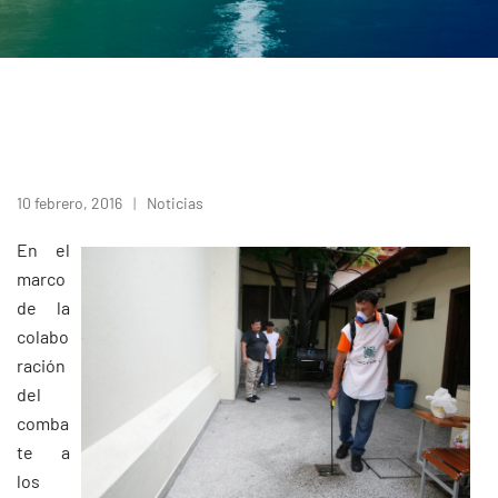
10 febrero, 2016
Noticias
En el
marco
de la
colabo
ración
del
comba
te a
los