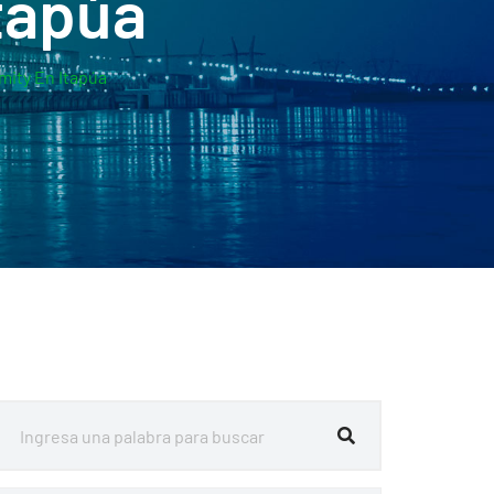
tapúa
mity En Itapúa