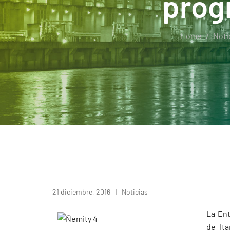
prog
Home
Noti
21 diciembre, 2016
Noticias
La Ent
de Ita