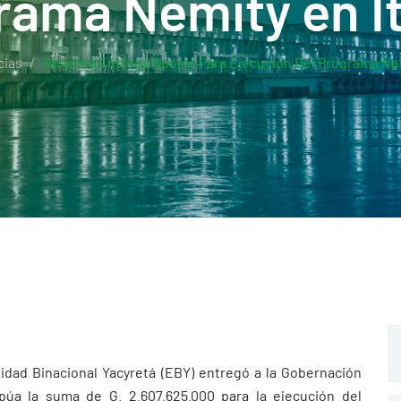
rama Ñemity en I
cias
Yacyretá Entrega Aporte Para Ejecución Del Programa Ñe
idad Binacional Yacyretá (EBY) entregó a la Gobernación
púa la suma de G. 2.607.625.000 para la ejecución del