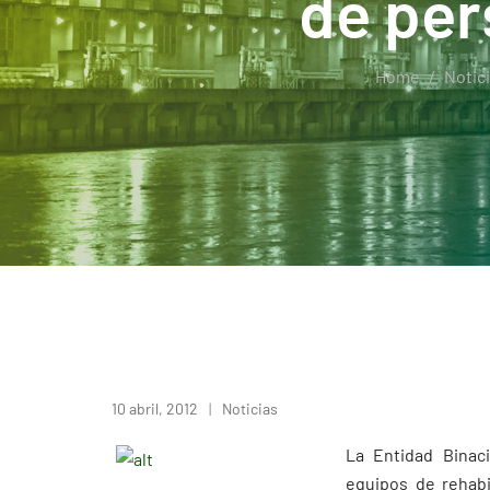
de per
Home
Notic
10 abril, 2012
Noticias
La Entidad Binac
equipos de rehabi