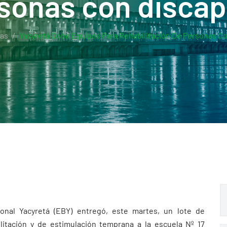
sonas con disca
ias
Yacyretá Dona Equipos Para Rehabilitación De Personas C
ional Yacyretá (EBY) entregó, este martes, un lote de
litación y de estimulación temprana a la escuela Nº 17