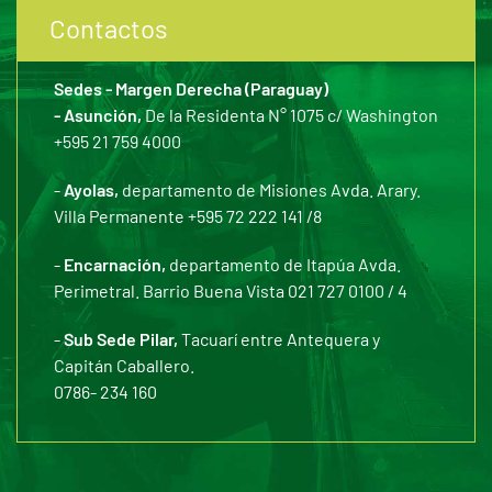
Contactos
Sedes - Margen Derecha (Paraguay)
- Asunción,
De la Residenta N° 1075 c/ Washington
+595 21 759 4000
-
Ayolas,
departamento de Misiones Avda. Arary.
Villa Permanente +595 72 222 141 /8
-
Encarnación,
departamento de Itapúa Avda.
Perimetral. Barrio Buena Vista 021 727 0100 / 4
-
Sub Sede Pilar,
Tacuarí entre Antequera y
Capitán Caballero.
0786- 234 160