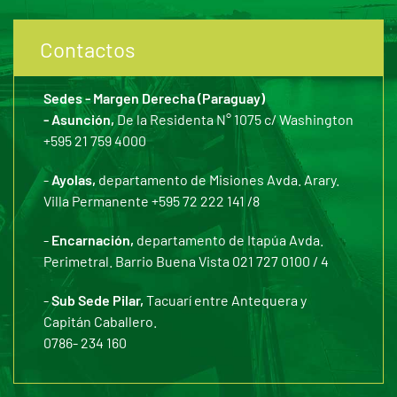
Contactos
Sedes - Margen Derecha (Paraguay)
- Asunción,
De la Residenta N° 1075 c/ Washington
+595 21 759 4000
-
Ayolas,
departamento de Misiones Avda. Arary.
Villa Permanente +595 72 222 141 /8
-
Encarnación,
departamento de Itapúa Avda.
Perimetral. Barrio Buena Vista 021 727 0100 / 4
-
Sub Sede Pilar,
Tacuarí entre Antequera y
Capitán Caballero.
0786- 234 160