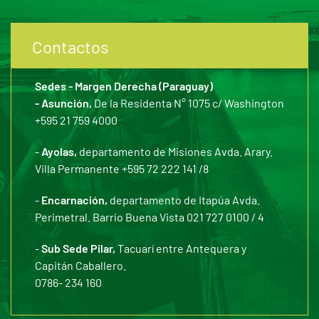
Contactos
Sedes - Margen Derecha (Paraguay)
- Asunción,
De la Residenta N° 1075 c/ Washington
+595 21 759 4000
-
Ayolas,
departamento de Misiones Avda. Arary.
Villa Permanente +595 72 222 141 /8
-
Encarnación,
departamento de Itapúa Avda.
Perimetral. Barrio Buena Vista 021 727 0100 / 4
-
Sub Sede Pilar,
Tacuarí entre Antequera y
Capitán Caballero.
0786- 234 160