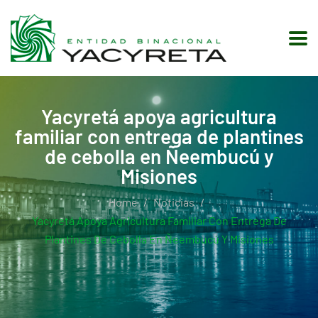
Yacyretá apoya agricultura
familiar con entrega de plantines
de cebolla en Ñeembucú y
Misiones
Home
Noticias
Yacyretá Apoya Agricultura Familiar Con Entrega De
Plantines De Cebolla En Ñeembucú Y Misiones