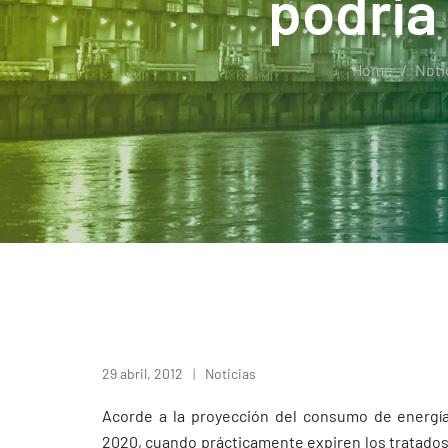
podría 
Home
Noti
29 abril, 2012
Noticias
Acorde a la proyección del consumo de energía 
2020, cuando prácticamente expiren los tratados