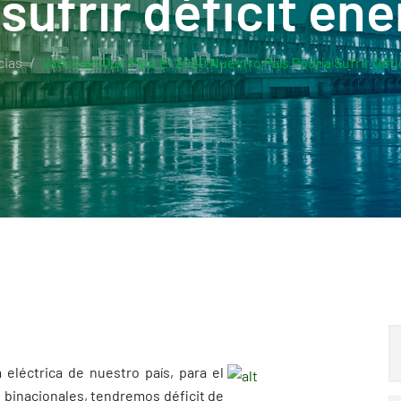
sufrir déficit en
cias
Vaticinan Que Para El 2020 Nuestro País Podría Sufrir Défi
eléctrica de nuestro país, para el
 binacionales, tendremos déficit de