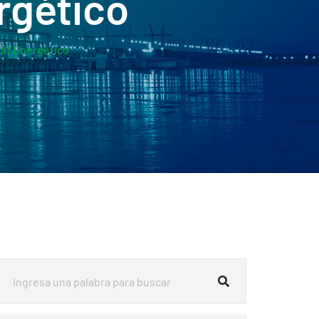
ergético
cit Energético