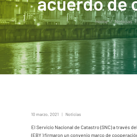
acuerdo de c
Home
Noticias
10 marzo, 2021
Noticias
El Servicio Nacional de Catastro (SNC) a través de
(EBY ) firmaron un convenio marco de cooperación 