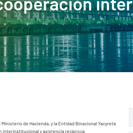
ooperación inter
Servicio De Catastro Y La EBY Firmaron Acuerdo De Cooperación
l Ministerio de Hacienda, y la Entidad Binacional Yacyretá
interinstitucional y asistencia recíproca.