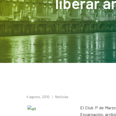
liberar 
Home
Noticias
4 agosto, 2010
Noticias
El Club 1º de Marzo
Encarnación, arribó