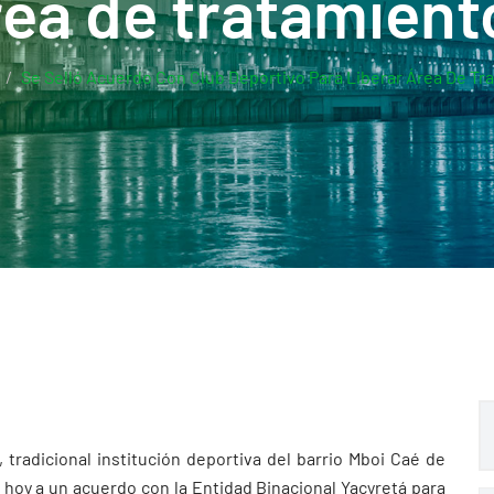
área de tratamient
Se Selló Acuerdo Con Club Deportivo Para Liberar Área De T
, tradicional institución deportiva del barrio Mboi Caé de
 hoy a un acuerdo con la Entidad Binacional Yacyretá para