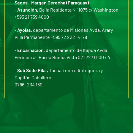
Sedes - Margen Derecha (Paraguay)
- Asunción,
De la Residenta N° 1075 c/ Washington
+595 21 759 4000
-
Ayolas,
departamento de Misiones Avda. Arary.
Villa Permanente +595 72 222 141 /8
-
Encarnación,
departamento de Itapúa Avda.
Perimetral. Barrio Buena Vista 021 727 0100 / 4
-
Sub Sede Pilar,
Tacuarí entre Antequera y
Capitán Caballero.
0786- 234 160