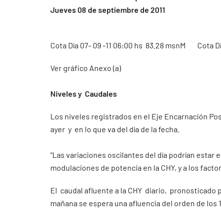
Jueves 08 de septiembre de 2011
Cota Día 07- 09 -11 06:00 hs 83.28 msnM Cota D
Ver gráfico Anexo (a)
Niveles y Caudales
Los niveles registrados en el Eje Encarnación P
ayer y en lo que va del día de la fecha.
“Las variaciones oscilantes del día podrían estar
modulaciones de potencia en la CHY, y a los facto
El caudal afluente a la CHY diario, pronosticado p
mañana se espera una afluencia del orden de los