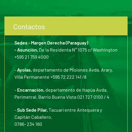
Contactos
Sedes - Margen Derecha (Paraguay)
- Asunción,
De la Residenta N° 1075 c/ Washington
+595 21 759 4000
-
Ayolas,
departamento de Misiones Avda. Arary.
Villa Permanente +595 72 222 141 /8
-
Encarnación,
departamento de Itapúa Avda.
Perimetral. Barrio Buena Vista 021 727 0100 / 4
-
Sub Sede Pilar,
Tacuarí entre Antequera y
Capitán Caballero.
0786- 234 160