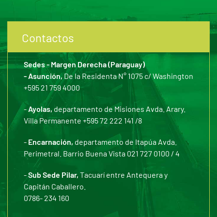
Contactos
Sedes - Margen Derecha (Paraguay)
- Asunción,
De la Residenta N° 1075 c/ Washington
+595 21 759 4000
-
Ayolas,
departamento de Misiones Avda. Arary.
Villa Permanente +595 72 222 141 /8
-
Encarnación,
departamento de Itapúa Avda.
Perimetral. Barrio Buena Vista 021 727 0100 / 4
-
Sub Sede Pilar,
Tacuarí entre Antequera y
Capitán Caballero.
0786- 234 160