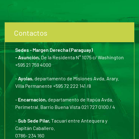
Contactos
Sedes - Margen Derecha (Paraguay)
- Asunción,
De la Residenta N° 1075 c/ Washington
+595 21 759 4000
-
Ayolas,
departamento de Misiones Avda. Arary.
Villa Permanente +595 72 222 141 /8
-
Encarnación,
departamento de Itapúa Avda.
Perimetral. Barrio Buena Vista 021 727 0100 / 4
-
Sub Sede Pilar,
Tacuarí entre Antequera y
Capitán Caballero.
0786- 234 160