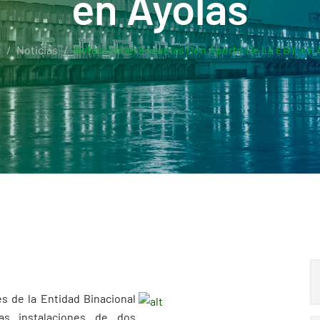
en Ayolas
e
Noticias
Refaccionan Escuelas Con Aporte De La EBY, En 
s de la Entidad Binacional
las instalaciones de dos