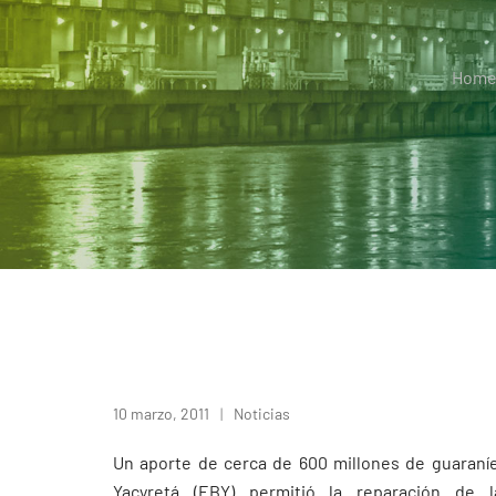
Hom
10 marzo, 2011
Noticias
Un aporte de cerca de 600 millones de guaraníe
Yacyretá (EBY) permitió la reparación de 