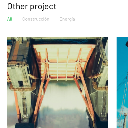
Other project
All
Construcción
Energía