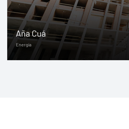
Aña Cuá
Energía