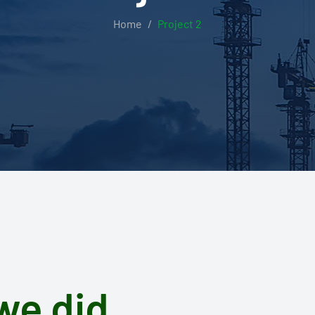
Home
Project 2
we did