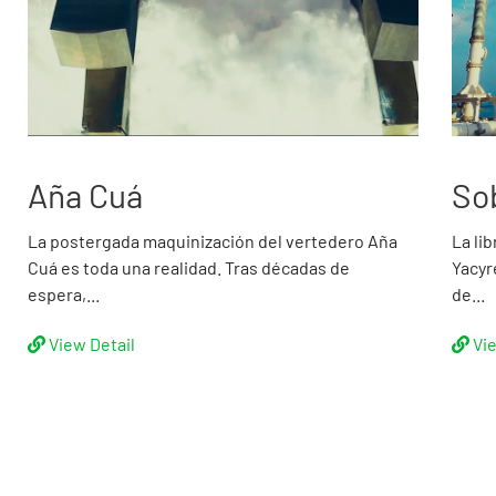
Aña Cuá
So
La postergada maquinización del vertedero Aña
La li
Cuá es toda una realidad. Tras décadas de
Yacyr
espera,...
de...
View Detail
Vi