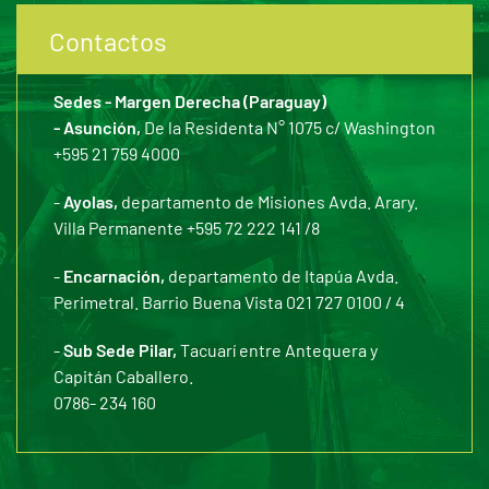
Contactos
Sedes - Margen Derecha (Paraguay)
- Asunción,
De la Residenta N° 1075 c/ Washington
+595 21 759 4000
-
Ayolas,
departamento de Misiones Avda. Arary.
Villa Permanente +595 72 222 141 /8
-
Encarnación,
departamento de Itapúa Avda.
Perimetral. Barrio Buena Vista 021 727 0100 / 4
-
Sub Sede Pilar,
Tacuarí entre Antequera y
Capitán Caballero.
0786- 234 160