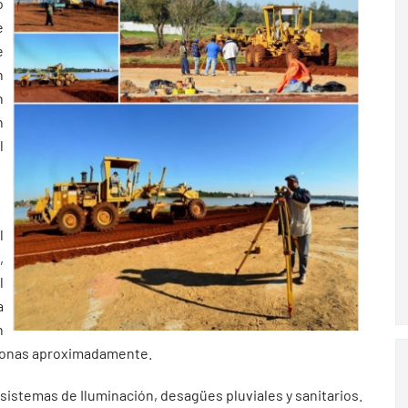
o
e
e
n
n
n
l
l
,
l
a
n
rsonas aproximadamente.
istemas de Iluminación, desagües pluviales y sanitarios.