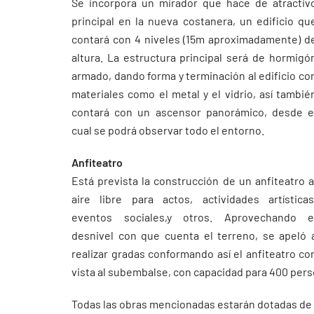
Se incorpora un mirador que hace de atractiv
principal en la nueva costanera, un edificio qu
contará con 4 niveles (15m aproximadamente) d
altura. La estructura principal será de hormigó
armado, dando forma y terminación al edificio co
materiales como el metal y el vidrio, así tambié
contará con un ascensor panorámico, desde e
cual se podrá observar todo el entorno.
Anfiteatro
Está prevista la construcción de un anfiteatro a
aire libre para actos, actividades artísticas
eventos sociales,y otros. Aprovechando e
desnivel con que cuenta el terreno, se apeló 
realizar gradas conformando así el anfiteatro co
vista al subembalse, con capacidad para 400 pe
Todas las obras mencionadas estarán dotadas de s