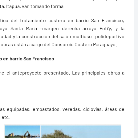
etá, Itapúa, van tomando forma.
tico del tratamiento costero en barrio San Francisco;
oyo Santa María –margen derecha arroyo Poti’y; y la
iudad y la construcción del salón multiuso– polideportivo
s obras están a cargo del Consorcio Costero Paraguayo.
o en barrio San Francisco
me el anteproyecto presentado. Las principales obras a
tas equipadas, empastados, veredas, ciclovías, áreas de
 etc.