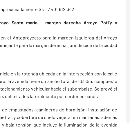
de aproximadamente Gs. 17.401.612.342.
rroyo Santa maría – margen derecha Arroyo Poti’y y
 en el Anteproyecto para la margen izquierda del Arroyo
emejante para la margen derecha, jurisdicción de la ciudad
nicia en la rotonda ubicada en la intersección con la calle
kora, la avenida tiene un ancho total de 10,50m, compuesta
stacionamiento vehicular hacia el subembalse. Se prevé el
co, delimitados lateralmente por cordones cuneta.
 de empastados, camineros de hormigón, instalación de
rimetral, y cobertura de suelo vegetal en manzanas, además
 y baja tensión que incluye la iluminación de la avenida