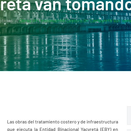
etá van tomand
ticias
Obras Del Tratamiento Costero De Cambyretá Van To
Las obras del tratamiento costero y de infraestructura
que ejecuta la Entidad Binacional Yacyretá (EBY) en