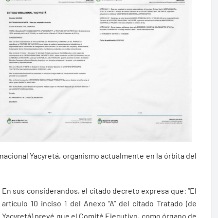
inacional Yacyretá, organismo actualmente en la órbita del
En sus considerandos, el citado decreto expresa que: “El
artículo 10 inciso 1 del Anexo “A” del citado Tratado (de
Yacyretá) prevé que el Comité Ejecutivo, como órgano de