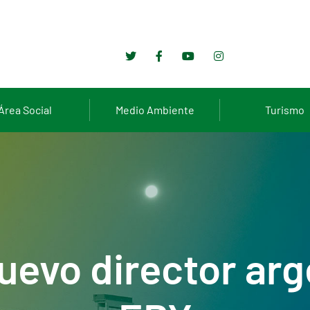
Área Social
Medio Ambiente
Turismo
evo director arge