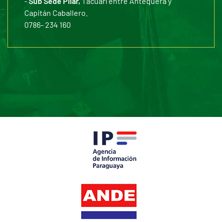
-
Sub Sede Pilar,
Tacuarí entre Antequera y
Capitán Caballero.
0786- 234 160