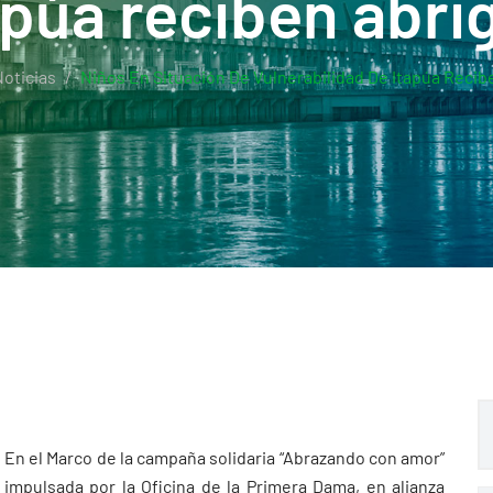
apúa reciben abri
oticias
Niños En Situación De Vulnerabilidad De Itapúa Recib
En el Marco de la campaña solidaria “Abrazando con amor”
impulsada por la Oficina de la Primera Dama, en alianza