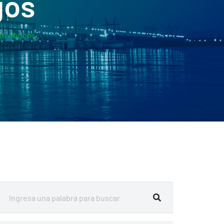
gos
en Abrigos