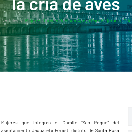
la cría de aves
Noticias
Mujeres Rurales Reciben Apoyo Para Mejorar La Cría
Mujeres que integran el Comité “San Roque” del
asentamiento Jaguareté Forest, distrito de Santa Rosa