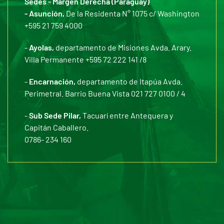
Sedes - Margen Derecha (Paraguay)
- Asunción,
De la Residenta N° 1075 c/ Washington
+595 21 759 4000
-
Ayolas,
departamento de Misiones Avda. Arary.
Villa Permanente +595 72 222 141 /8
-
Encarnación,
departamento de Itapúa Avda.
Perimetral. Barrio Buena Vista 021 727 0100 / 4
-
Sub Sede Pilar,
Tacuarí entre Antequera y
Capitán Caballero.
0786- 234 160