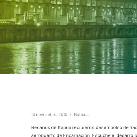
Ho
10 noviembre, 2010
Noticias
Becarios de Itapúa recibieron desembolso de Yacyr
aeropuerto de Encarnación. Escuche el desarroll