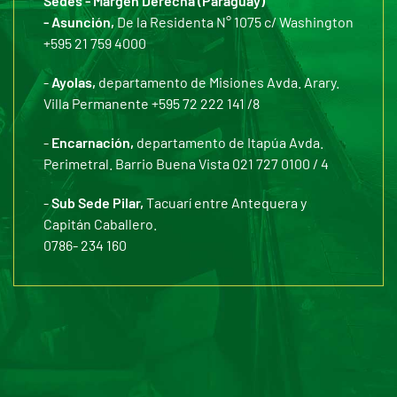
Sedes - Margen Derecha (Paraguay)
- Asunción,
De la Residenta N° 1075 c/ Washington
+595 21 759 4000
-
Ayolas,
departamento de Misiones Avda. Arary.
Villa Permanente +595 72 222 141 /8
-
Encarnación,
departamento de Itapúa Avda.
Perimetral. Barrio Buena Vista 021 727 0100 / 4
-
Sub Sede Pilar,
Tacuarí entre Antequera y
Capitán Caballero.
0786- 234 160