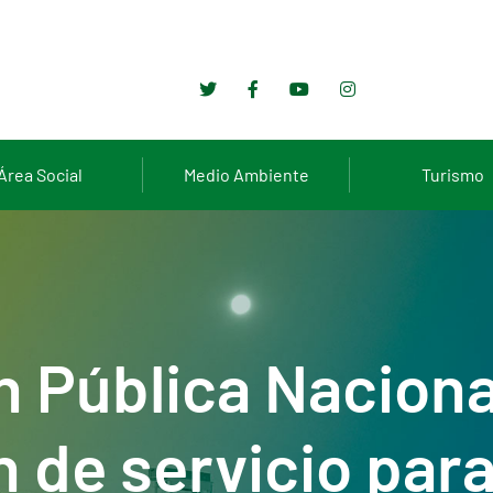
Área Social
Medio Ambiente
Turismo
n Pública Naciona
 de servicio par