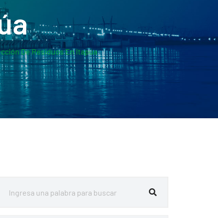
púa
lección De Residuos En Itapúa