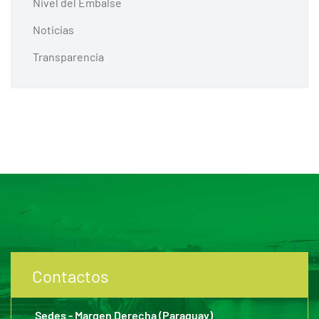
Nivel del Embalse
Noticias
Transparencia
Contactos
Sedes - Margen Derecha (Paraguay)