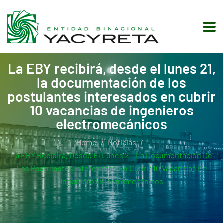
La EBY recibirá, desde el lunes 21,
la documentación de los
postulantes interesados en cubrir
10 vacancias de ingenieros
electromecánicos
Home
Noticias
La EBY Recibirá, Desde El Lunes 21, La Documentación De
Los Postulantes Interesados En Cubrir 10 Vacancias De
Ingenieros Electromecánicos