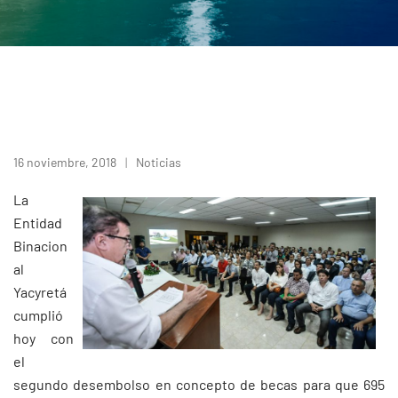
16 noviembre, 2018
Noticias
La
Entidad
Binacion
al
Yacyretá
cumplió
hoy con
el
segundo desembolso en concepto de becas para que 695