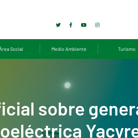
Área Social
Medio Ambiente
Turismo
icial sobre gener
roeléctrica Yacyre