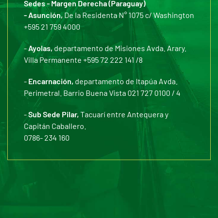
Sedes - Margen Derecha (Paraguay)
- Asunción,
De la Residenta N° 1075 c/ Washington
+595 21 759 4000
-
Ayolas,
departamento de Misiones Avda. Arary.
Villa Permanente +595 72 222 141 /8
-
Encarnación,
departamento de Itapúa Avda.
Perimetral. Barrio Buena Vista 021 727 0100 / 4
-
Sub Sede Pilar,
Tacuarí entre Antequera y
Capitán Caballero.
0786- 234 160