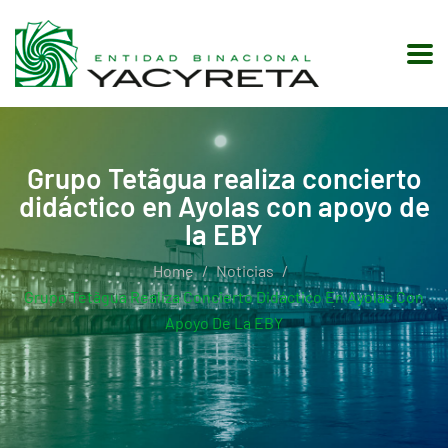
Grupo Tetãgua realiza concierto
didáctico en Ayolas con apoyo de
la EBY
Home
Noticias
Grupo Tetãgua Realiza Concierto Didáctico En Ayolas Con
Apoyo De La EBY