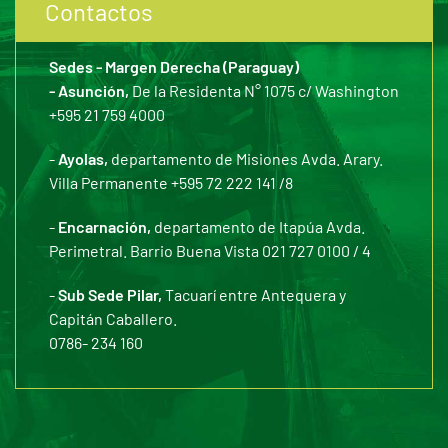
Contactos
Sedes - Margen Derecha (Paraguay)
- Asunción,
De la Residenta N° 1075 c/ Washington
+595 21 759 4000
-
Ayolas,
departamento de Misiones Avda. Arary.
Villa Permanente +595 72 222 141 /8
-
Encarnación,
departamento de Itapúa Avda.
Perimetral. Barrio Buena Vista 021 727 0100 / 4
-
Sub Sede Pilar,
Tacuarí entre Antequera y
Capitán Caballero.
0786- 234 160