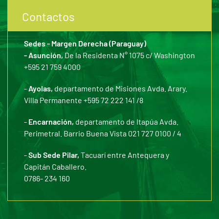
Contactos
Sedes - Margen Derecha (Paraguay)
- Asunción,
De la Residenta N° 1075 c/ Washington
+595 21 759 4000
-
Ayolas,
departamento de Misiones Avda. Arary.
Villa Permanente +595 72 222 141 /8
-
Encarnación,
departamento de Itapúa Avda.
Perimetral. Barrio Buena Vista 021 727 0100 / 4
-
Sub Sede Pilar,
Tacuarí entre Antequera y
Capitán Caballero.
0786- 234 160