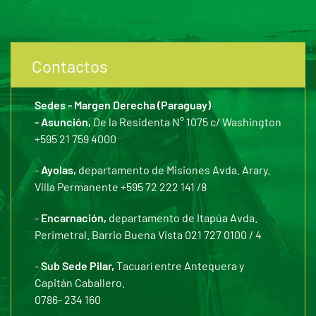
Contactos
Sedes - Margen Derecha (Paraguay)
- Asunción,
De la Residenta N° 1075 c/ Washington
+595 21 759 4000
-
Ayolas,
departamento de Misiones Avda. Arary.
Villa Permanente +595 72 222 141 /8
-
Encarnación,
departamento de Itapúa Avda.
Perimetral. Barrio Buena Vista 021 727 0100 / 4
-
Sub Sede Pilar,
Tacuarí entre Antequera y
Capitán Caballero.
0786- 234 160