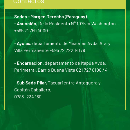
Contactos
Sedes - Margen Derecha (Paraguay)
- Asunción,
De la Residenta N° 1075 c/ Washington
+595 21 759 4000
-
Ayolas,
departamento de Misiones Avda. Arary.
Villa Permanente +595 72 222 141 /8
-
Encarnación,
departamento de Itapúa Avda.
Perimetral. Barrio Buena Vista 021 727 0100 / 4
-
Sub Sede Pilar,
Tacuarí entre Antequera y
Capitán Caballero.
0786- 234 160