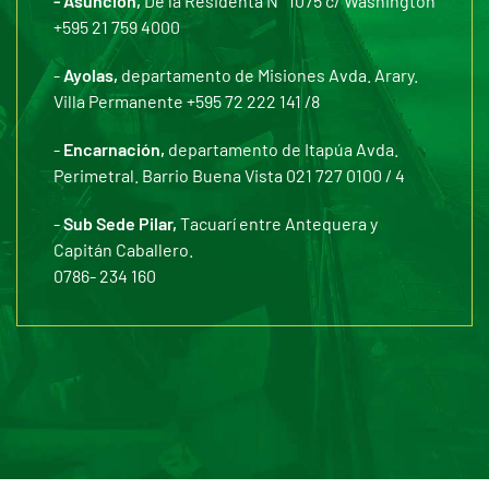
- Asunción,
De la Residenta N° 1075 c/ Washington
+595 21 759 4000
-
Ayolas,
departamento de Misiones Avda. Arary.
Villa Permanente +595 72 222 141 /8
-
Encarnación,
departamento de Itapúa Avda.
Perimetral. Barrio Buena Vista 021 727 0100 / 4
-
Sub Sede Pilar,
Tacuarí entre Antequera y
Capitán Caballero.
0786- 234 160