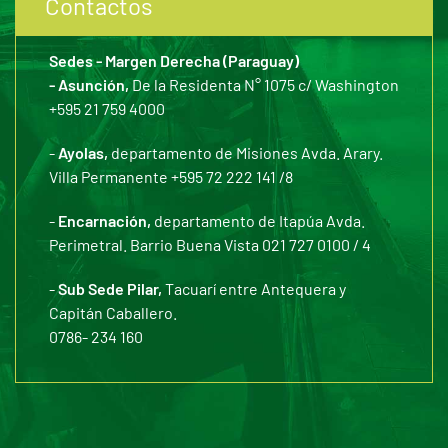
Contactos
Sedes - Margen Derecha (Paraguay)
- Asunción,
De la Residenta N° 1075 c/ Washington
+595 21 759 4000
-
Ayolas,
departamento de Misiones Avda. Arary.
Villa Permanente +595 72 222 141 /8
-
Encarnación,
departamento de Itapúa Avda.
Perimetral. Barrio Buena Vista 021 727 0100 / 4
-
Sub Sede Pilar,
Tacuarí entre Antequera y
Capitán Caballero.
0786- 234 160