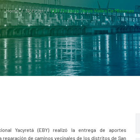
Home
Noticias
EBY Financia Obras Viales De Misiones
ional Yacyretá (EBY) realizó la entrega de aportes
 reparación de caminos vecinales de los distritos de San