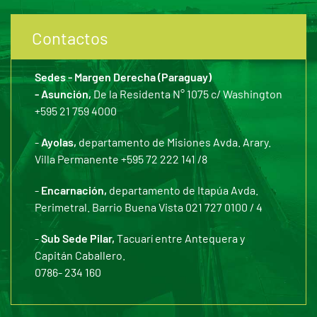
Contactos
Sedes - Margen Derecha (Paraguay)
- Asunción,
De la Residenta N° 1075 c/ Washington
+595 21 759 4000
-
Ayolas,
departamento de Misiones Avda. Arary.
Villa Permanente +595 72 222 141 /8
-
Encarnación,
departamento de Itapúa Avda.
Perimetral. Barrio Buena Vista 021 727 0100 / 4
-
Sub Sede Pilar,
Tacuarí entre Antequera y
Capitán Caballero.
0786- 234 160