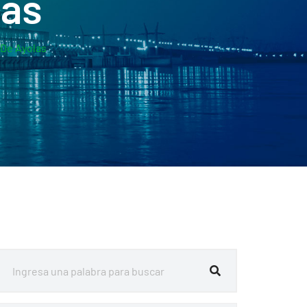
las
De Ayolas