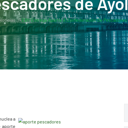
scadores de Ayo
Noticias
EBY Entrega Aporte A Confederación De Pescadores 
nuclea a
e aporte