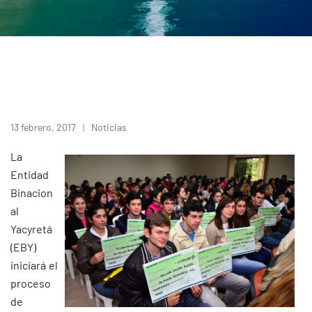
13 febrero, 2017
Noticias
La
Entidad
Binacion
al
Yacyretá
(EBY)
iniciará el
proceso
de