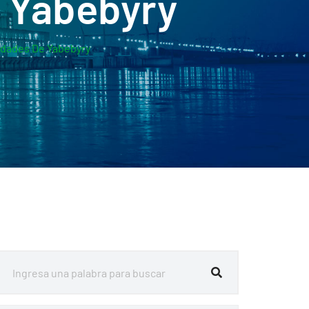
e Yabebyry
ridades De Yabebyry