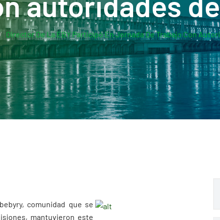
on autoridades d
Director De La EBY Participó En Jornada De Trabajo Con Auto
abebyry, comunidad que se
isiones, mantuvieron este