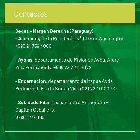
Contactos
Sedes - Margen Derecha (Paraguay)
- Asunción,
De la Residenta N° 1075 c/ Washington
+595 21 759 4000
-
Ayolas,
departamento de Misiones Avda. Arary.
Villa Permanente +595 72 222 141 /8
-
Encarnación,
departamento de Itapúa Avda.
Perimetral. Barrio Buena Vista 021 727 0100 / 4
-
Sub Sede Pilar,
Tacuarí entre Antequera y
Capitán Caballero.
0786- 234 160